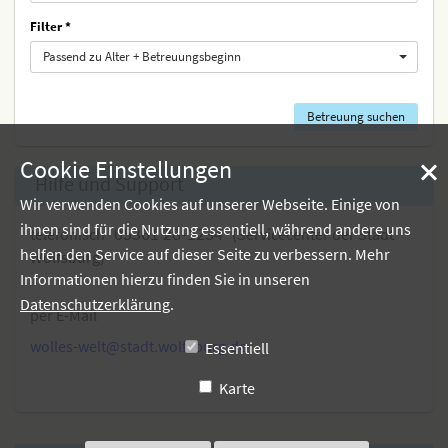
Filter
Passend zu Alter + Betreuungsbeginn
Cookie Einstellungen
Hilfe und Support
Wir verwenden Cookies auf unserer Webseite. Einige von
ihnen sind für die Nutzung essentiell, während andere uns
05361 28-1234
telefonisch
(
Servicecenter der Stadt
helfen den Service auf dieser Seite zu verbessern. Mehr
Wolfsburg)
Informationen hierzu finden Sie in unseren
Datenschutzerklärung
.
per E-Mail
wolles-welt@stadt.wolfsburg.de
Essentiell
Karte