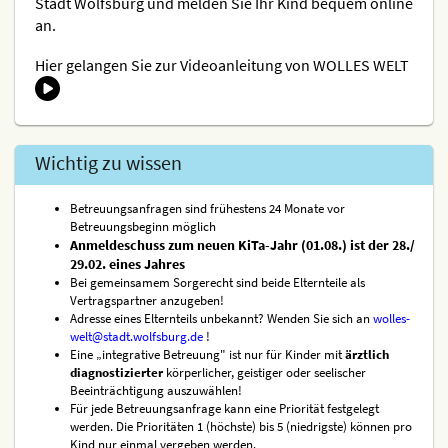
Stadt Wolfsburg und melden Sie Ihr Kind bequem online
an.
Hier gelangen Sie zur Videoanleitung von WOLLES WELT
Wichtig zu wissen
Betreuungsanfragen sind frühestens 24 Monate vor
Betreuungsbeginn möglich
Anmeldeschuss zum neuen KiTa-Jahr (01.08.) ist der 28./
29.02. eines Jahres
Bei gemeinsamem Sorgerecht sind beide Elternteile als
Vertragspartner anzugeben!
Adresse eines Elternteils unbekannt? Wenden Sie sich an
wolles-
welt@stadt.wolfsburg.de
!
Eine „integrative Betreuung" ist nur für Kinder mit
ärztlich
diagnostizierter
körperlicher, geistiger oder seelischer
Beeinträchtigung auszuwählen!
Für jede Betreuungsanfrage kann eine Priorität festgelegt
werden. Die Prioritäten 1 (höchste) bis 5 (niedrigste) können pro
Kind nur einmal vergeben werden.