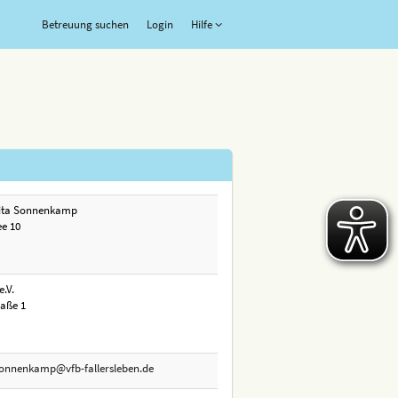
Betreuung suchen
Login
Hilfe
ita Sonnenkamp
e 10
e.V.
raße 1
onnenkamp@vfb-fallersleben.de